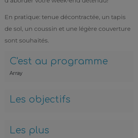
d'aborder votre week-end détendu!
En pratique: tenue décontractée, un tapis
de sol, un coussin et une légère couverture
sont souhaités.
C'est au programme
Array
at
 à
ir
Les objectifs
tte
es
urs
Les plus
e à
cer