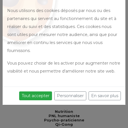
ées
Nous utilisons des cookies déposés par nous ou des
Vous serez accueilli·e
partenaires qui servent au fonctionnement du site et à
ue,
réaliser du suivi et des statistiques. Ces cookies nous
par
ie
sont utiles pour mesurer notre audience, ainsi que pour
améliorer en continu les services que nous vous
fournissons.
tre
Vous pouvez choisir de les activer pour augmenter notre
visibilité et nous permettre d'améliorer notre site web.
Tout accepter
Personnaliser
En savoir plus
Isabelle JAMIN
Nutrition
PNL humaniste
Psycho-praticienne
Qi-Gong