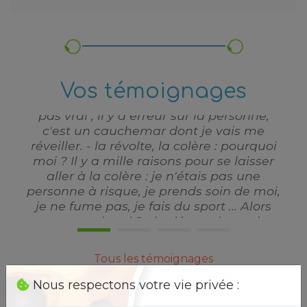
e
ses
t
oir
Vos témoignages
est
,
« Je recommande à chaque occasion aux
personnes qui douteraient encore des
uoi
bienfaits de la nature, de rencontrer
er
Madame Jamin qui est à l'écoute de la
personne et qui donne de précieux
oi,
conseils. »
rs
Anne-Marie
as
Tous les témoignages
ion
e
Nous respectons votre vie privée :
ns,