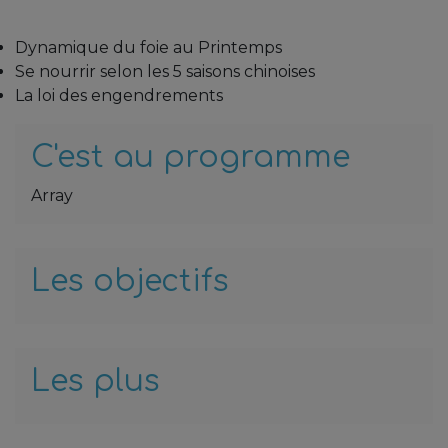
sa
dist
Dynamique du foie au Printemps
Se nourrir selon les 5 saisons chinoises
ret
La loi des engendrements
c'e
de 
C'est au programme
Array
co
pr
Les objectifs
mé
auc
de 
Je s
sort
Les plus
T
d'en