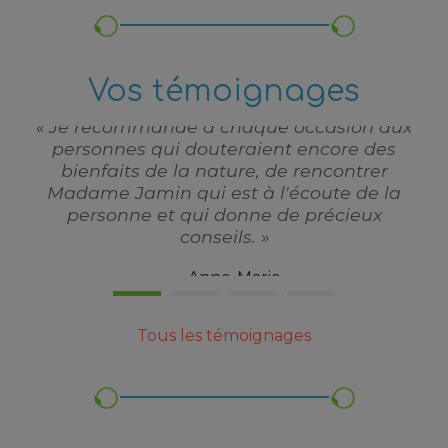
à me
avo
pas
Vos témoignages
l'i
 Je recommande à chaque occasion aux
l
personnes qui douteraient encore des
bienfaits de la nature, de rencontrer
res
Madame Jamin qui est à l'écoute de la
rass
personne et qui donne de précieux
mon 
conseils. »
dev
trav
Anne-Marie
psy
ma
d'e
Tous les témoignages
To
fort
J
m'a
m'