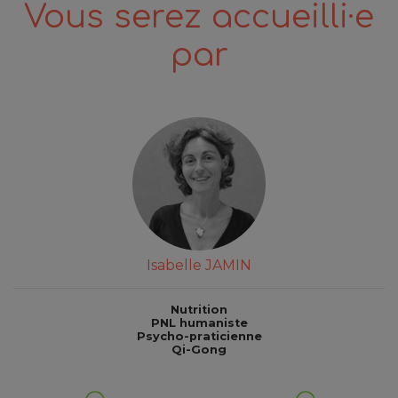
Vous serez accueilli·e
j'a
par
ali
sa
sen
d'
une
ne
que 
can
avoi
u
pr
Isabelle JAMIN
p
per
canc
Nutrition
PNL humaniste
Psycho-praticienne
Qi-Gong