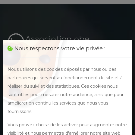
Nous respectons votre vie privée :
Nous utilisons des cookies déposés par nous ou des
Promouvoir, prévenir, pérenniser la santé et le bien-
partenaires qui servent au fonctionnement du site et à
être auprès des particuliers et des professionnels.
réaliser du suivi et des statistiques. Ces cookies nous
sont utiles pour mesurer notre audience, ainsi que pour
améliorer en continu les services que nous vous
fournissons.
Vous pouvez choisir de les activer pour augmenter notre
obe est membre
visibilité et nous permettre d'améliorer notre site web.