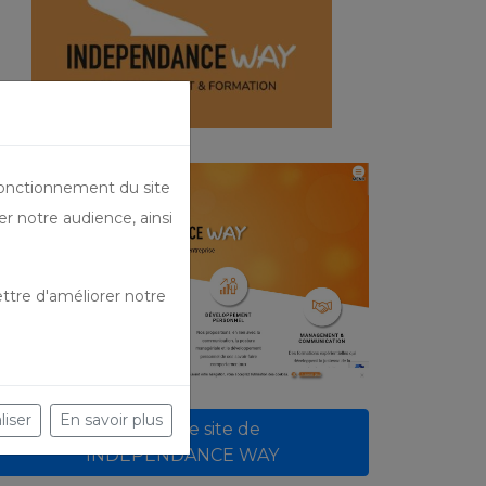
fonctionnement du site
er notre audience, ainsi
ttre d'améliorer notre
liser
En savoir plus
Lien vers le site de
INDEPENDANCE WAY