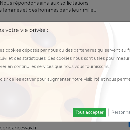
Nous répondons ainsi aux sollicitations
es femmes et des hommes dans leur milieu
 votre vie privée :
des cookies déposés par nous ou des partenaires qui servent au 
 suivi et des statistiques. Ces cookies nous sont utiles pour mesur
CE WAY
rer en continu les services que nous vous fournissons.
 Raymond Poincaré
isir de les activer pour augmenter notre visibilité et nous perme
 DUC
Tout accepter
Personna
ndanceway.fr/
pendanceway.fr