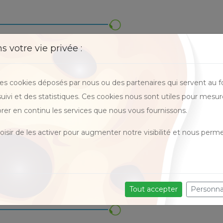
 votre vie privée :
moignages
des cookies déposés par nous ou des partenaires qui servent au 
ir le "Umami" je ne connaissais pas. Ce
 suivi et des statistiques. Ces cookies nous sont utiles pour mesur
se question ... »
rer en continu les services que nous vous fournissons.
Nicolas
isir de les activer pour augmenter notre visibilité et nous perme
es témoignages
Tout accepter
Personna