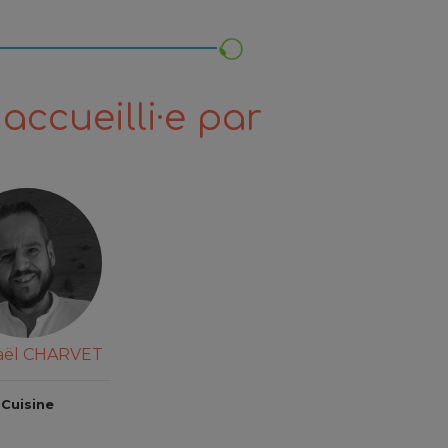
accueilli·e par
aël CHARVET
Cuisine