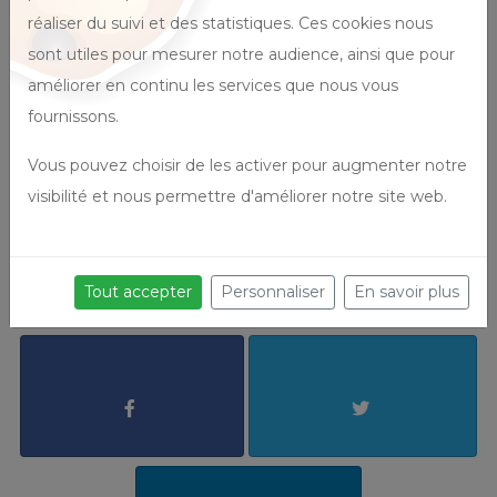
PNL humaniste
réaliser du suivi et des statistiques. Ces cookies nous
Psycho-praticienne
sont utiles pour mesurer notre audience, ainsi que pour
améliorer en continu les services que nous vous
fournissons.
Vous pouvez choisir de les activer pour augmenter notre
JE RESERVE MA PLACE AVEC 
visibilité et nous permettre d'améliorer notre site web.
HELLOASSO
Tout accepter
Personnaliser
En savoir plus
Je partage cet événement