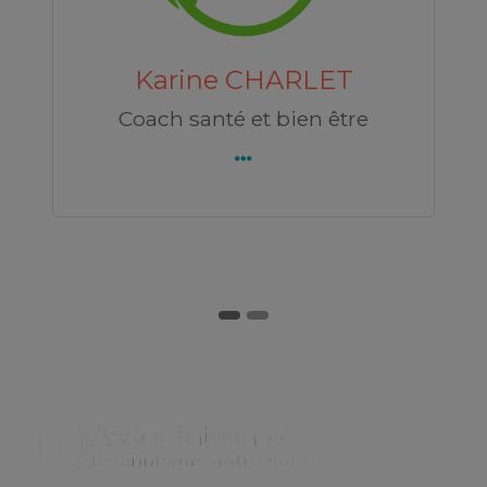
Découvrez Julie EHRENFELD
Julie EHRENFELD
ARLET
ET
Danse thérapeute
 être