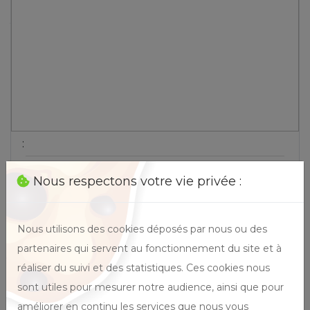
plus proche de votre structure, nous nous chargeons de le
trouver. Contactez-nous pour plus d'informations par téléphone
au 06 64 87 29 90, par mail à l'adresse :
obe@jamest.fr
ou par
notre
formulaire contact
:
Format
Nous respectons votre vie privée :
0 jour (0h)
Durée
Nous utilisons des cookies déposés par nous ou des
pers.
Effectif
partenaires qui servent au fonctionnement du site et à
réaliser du suivi et des statistiques. Ces cookies nous
sont utiles pour mesurer notre audience, ainsi que pour
améliorer en continu les services que nous vous