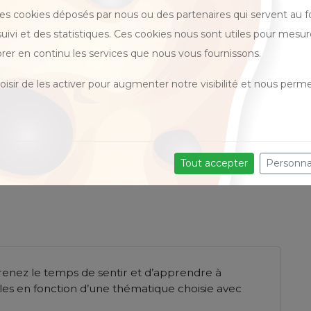
des cookies déposés par nous ou des partenaires qui servent au 
 suivi et des statistiques. Ces cookies nous sont utiles pour mesur
rer en continu les services que nous vous fournissons.
isir de les activer pour augmenter notre visibilité et nous perme
les courantes et leurs mode d'emploi
de leur usage
onction d'un objectif individuel
Tout accepter
Personna
prenez le temps de sentir et d’apprendre à
elles en fonction d’une thématique choisie avec