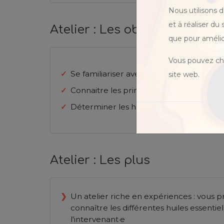
Nous utilisons 
et à réaliser du
Atelier : Les objectifs
que pour amélio
Vous pouvez cho
Se familiariser avec les huiles essentiel
site web.
Connaitre les principes de précautions 
Déterminer les huiles à sélectionner en f
Atelier : Les plus
Un atelier riche en expériences : vous 
connaître les différentes huiles essenti
l'intervenant·e