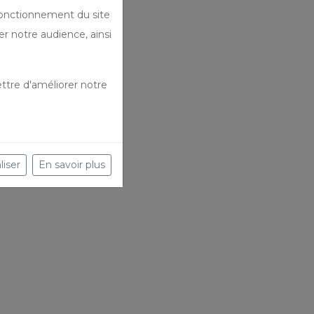
fonctionnement du site
er notre audience, ainsi
ttre d'améliorer notre
liser
En savoir plus