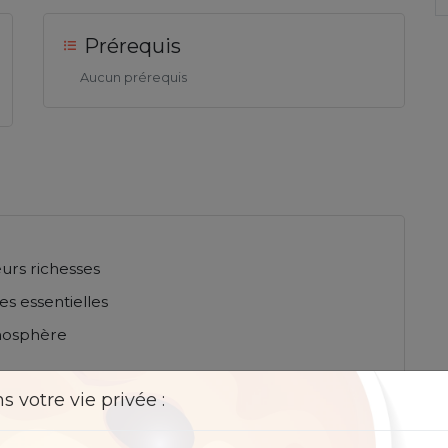
Prérequis
Aucun prérequis
eurs richesses
les essentielles
tmosphère
 votre vie privée :
 à son bureau