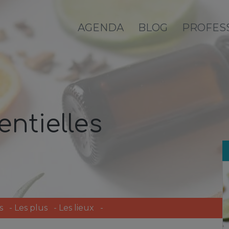
AGENDA
BLOG
PROFES
entielles
s
-
Les plus
-
Les lieux
-