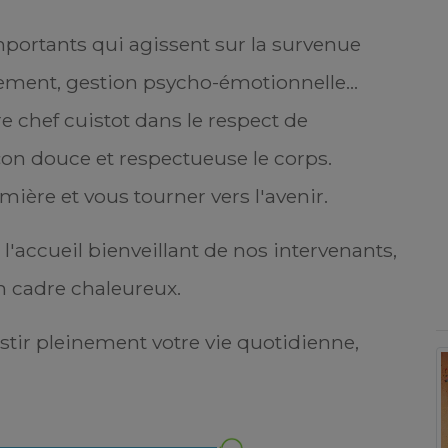
mportants qui agissent sur la survenue
ement, gestion psycho-émotionnelle...
e chef cuistot dans le respect de
çon douce et respectueuse le corps.
mière et vous tourner vers l'avenir.
'accueil bienveillant de nos intervenants,
voir être atteinte d'un cancer si jeune
r ne faisait aucune distinction sur la
n cadre chaleureux.
urtant mon existence s'en est retrouvée
peu dire écrit ainsi. Je me rappelle de ce
7. J'avais 40 ans. Je venais pour la première
stir pleinement votre vie quotidienne,
phie. Je ne savais pas comment cela se
sereine car rien ne laisser présager à un
i me l'a annoncé, n'a pris aucun gant et
ir avec mon médecin prescripteur. Je suis