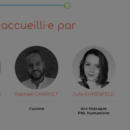
accueilli·e par
R
Raphaël CHARVET
Julie EHRENFELD
Cuisine
Art-thérapie
PNL humaniste