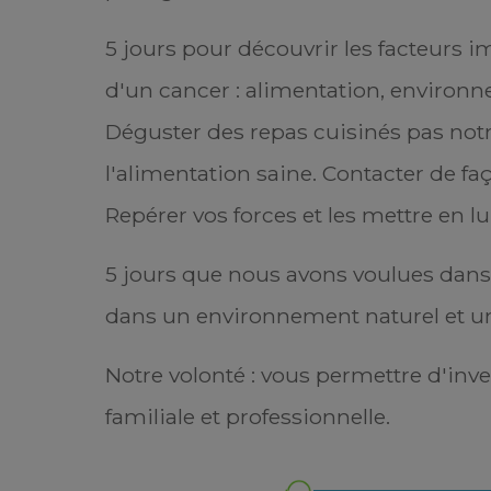
5 jours pour découvrir les facteurs i
d'un cancer : alimentation, environn
Déguster des repas cuisinés pas notr
l'alimentation saine. Contacter de fa
Repérer vos forces et les mettre en lu
5 jours que nous avons voulues dans l
« Je n'avais jamais imaginé pou
même si je savais que le cance
dans un environnement naturel et u
couleur, l'âge et le sexe. Po
complétement bousculée. Et c'est 
jour, nous étions le 03 juillet 201
Notre volonté : vous permettre d'inve
fois d'effectuer une mammogra
familiale et professionnelle.
n état
déroulait. J'étais confiante et 
 dans
quelconque cancer. Le médecin qu
ivent
s'en est allé en me disant de vo