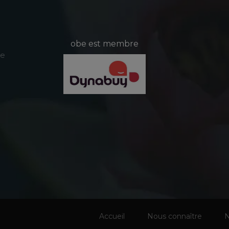
obe est membre
le
Accueil
Nous connaître
N