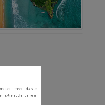
ut
é
du
ce
st
e
e
in
,
la
fonctionnement du site
er notre audience, ainsi