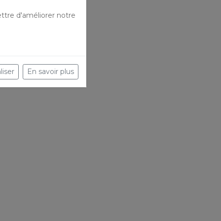
ttre d'améliorer notre
liser
En savoir plus