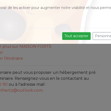
isir de les activer pour augmenter notre visibilité et nous perme
ON FORTE
Henriot de Coudray / 55800 REVIGNY-SUR-
N
Tout accepter
Personna
ir plus sur MAISON FORTE
er
r l'itinéraire
enaire peut vous proposer un hébergement pré
minaire. Renseignez-vous en le contactant au
0 90
ou à l'adresse mail :
monhertz@outlook.com
.