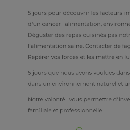
5 jours pour découvrir les facteurs i
d'un cancer : alimentation, environn
Déguster des repas cuisinés pas notr
l'alimentation saine. Contacter de fa
Repérer vos forces et les mettre en lu
5 jours que nous avons voulues dans l
cancer si jeune
inction sur la
dans un environnement naturel et u
est retrouvée
me rappelle de ce
s pour la première
Notre volonté : vous permettre d'inve
comment cela se
familiale et professionnelle.
r présager à un
« Si j'ai accepté d'a
ris aucun gant et
psychologique et mes 
ripteur. Je suis
l'espoir d'apporter u