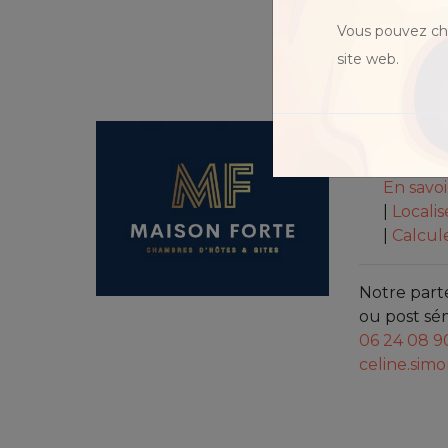
ssi ont traversé
Vous pouvez cho
 pour avancer et
MAIS
site web.
6 Pl. 
ORNAI
En savo
|
Localis
|
Calcule
Notre part
ou post sé
06 24 08 9
celine.si