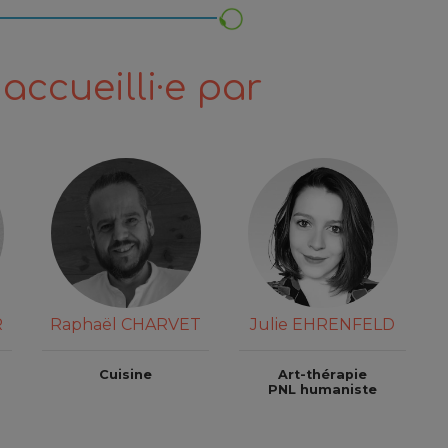
accueilli·e par
R
Raphaël CHARVET
Julie EHRENFELD
Cuisine
Art-thérapie
PNL humaniste