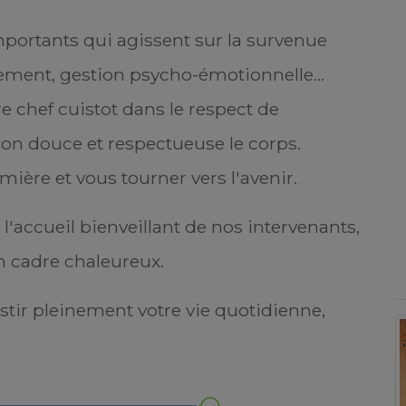
mportants qui agissent sur la survenue
ement, gestion psycho-émotionnelle...
e chef cuistot dans le respect de
çon douce et respectueuse le corps.
mière et vous tourner vers l'avenir.
'accueil bienveillant de nos intervenants,
n cadre chaleureux.
stir pleinement votre vie quotidienne,
pporter mon témoignage sur ce que furent mon état
réactions face à l'annonce du cancer, c'est dans
n éclairage positif pour celles et ceux qui doivent