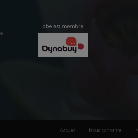
obe est membre
le
Accueil
Nous connaître
N