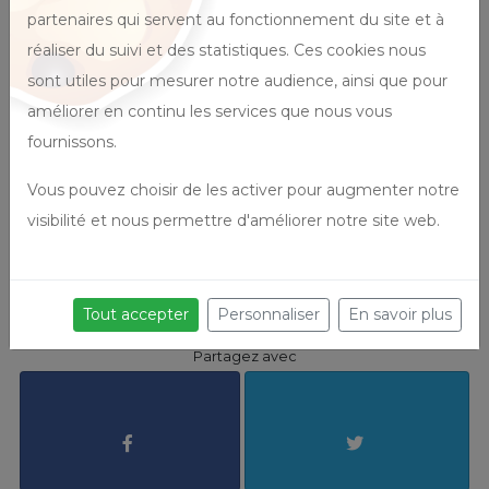
partenaires qui servent au fonctionnement du site et à
réaliser du suivi et des statistiques. Ces cookies nous
Rédacteur
sont utiles pour mesurer notre audience, ainsi que pour
Isabelle JAMIN
améliorer en continu les services que nous vous
fournissons.
Article précédent
Vous pouvez choisir de les activer pour augmenter notre
visibilité et nous permettre d'améliorer notre site web.
A la rencontre des valeurs d'obe 2/7 :
L’accueil
Article suivant
Les recettes de Raph' : POISSON PETITS
Tout accepter
Personnaliser
En savoir plus
POIS ET RHUBARBE (Plat)
Partagez avec