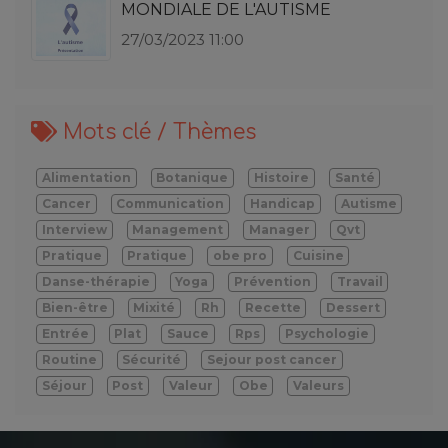
MONDIALE DE L'AUTISME
27/03/2023 11:00
Mots clé / Thèmes
Alimentation
Botanique
Histoire
Santé
Cancer
Communication
Handicap
Autisme
Interview
Management
Manager
Qvt
Pratique
Pratique
obe pro
Cuisine
Danse-thérapie
Yoga
Prévention
Travail
Bien-être
Mixité
Rh
Recette
Dessert
Entrée
Plat
Sauce
Rps
Psychologie
Routine
Sécurité
Sejour post cancer
Séjour
Post
Valeur
Obe
Valeurs