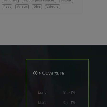
Sécurité
Sejour post cancer
Séjour
Post
Valeur
Obe
Valeurs
Ouverture
Lundi
9h - 17h
Mardi
9h - 17h