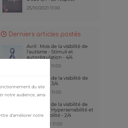
25/10/2021 11:00
Derniers articles postés
Avril : Mois de la visibilité de
l'autisme - Stimuli et
autorégulation - 4/4
17/04/2023 11:00
Avril : mois de la visibilité de
l'autisme - 3/4
fonctionnement du site
10/04/2023 11:00
er notre audience, ainsi
Avril : Mois de la visibilité de
l'autisme - Hypersensibilité et
hyposensibilité - 2/4
ttre d'améliorer notre
03/04/2023 11:00