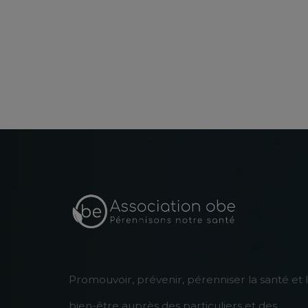
Promouvoir, prévenir, pérenniser la santé et 
bien-être auprès des particuliers et des