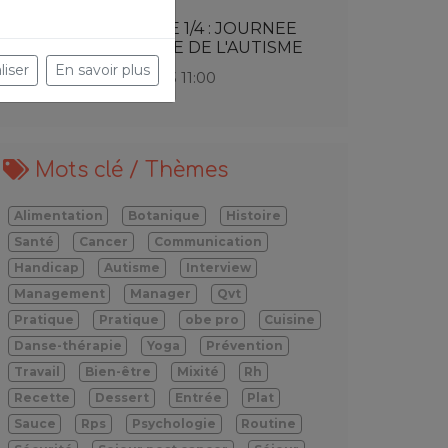
L'AUTISME 1/4 : JOURNEE
MONDIALE DE L'AUTISME
liser
En savoir plus
27/03/2023 11:00
Mots clé / Thèmes
Alimentation
Botanique
Histoire
Santé
Cancer
Communication
Handicap
Autisme
Interview
Management
Manager
Qvt
Pratique
Pratique
obe pro
Cuisine
Danse-thérapie
Yoga
Prévention
Travail
Bien-être
Mixité
Rh
Recette
Dessert
Entrée
Plat
Sauce
Rps
Psychologie
Routine