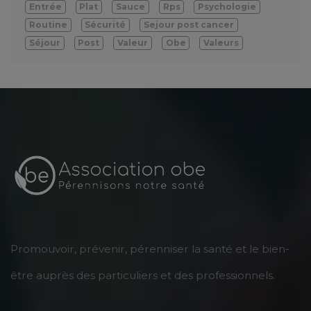
Entrée
Plat
Sauce
Rps
Psychologie
Routine
Sécurité
Sejour post cancer
Séjour
Post
Valeur
Obe
Valeurs
Promouvoir, prévenir, pérenniser la santé et le bien-
être auprès des particuliers et des professionnels.