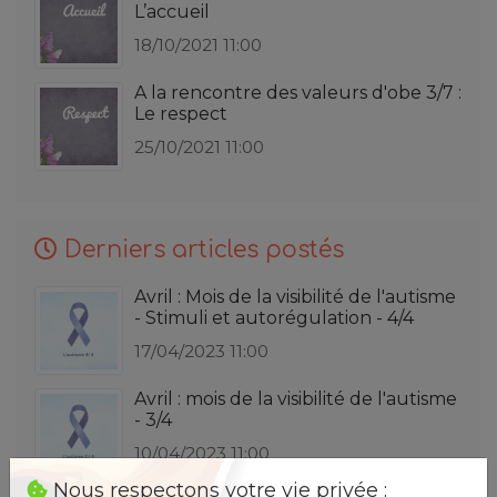
L’accueil
18/10/2021 11:00
A la rencontre des valeurs d'obe 3/7 :
Le respect
25/10/2021 11:00
Derniers articles postés
Avril : Mois de la visibilité de l'autisme
- Stimuli et autorégulation - 4/4
17/04/2023 11:00
Avril : mois de la visibilité de l'autisme
- 3/4
10/04/2023 11:00
Nous respectons votre vie privée :