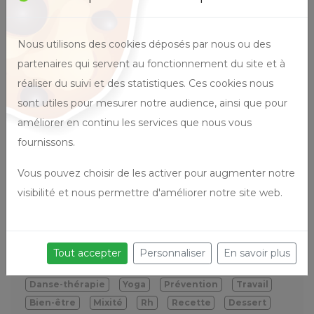
Avril : Mois de la visibilité de l'autisme
- Hypersensibilité et hyposensibilité -
2/4
Nous utilisons des cookies déposés par nous ou des
03/04/2023 11:00
partenaires qui servent au fonctionnement du site et à
L'AUTISME 1/4 : JOURNEE
réaliser du suivi et des statistiques. Ces cookies nous
MONDIALE DE L'AUTISME
sont utiles pour mesurer notre audience, ainsi que pour
27/03/2023 11:00
améliorer en continu les services que nous vous
fournissons.
Vous pouvez choisir de les activer pour augmenter notre
Mots clé / Thèmes
visibilité et nous permettre d'améliorer notre site web.
Alimentation
Botanique
Histoire
Santé
Cancer
Communication
Handicap
Autisme
Interview
Management
Manager
Qvt
Tout accepter
Personnaliser
En savoir plus
Pratique
Pratique
obe pro
Cuisine
Danse-thérapie
Yoga
Prévention
Travail
Bien-être
Mixité
Rh
Recette
Dessert