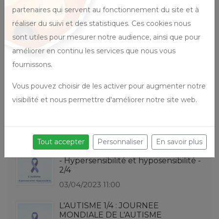
partenaires qui servent au fonctionnement du site et à
réaliser du suivi et des statistiques. Ces cookies nous
sont utiles pour mesurer notre audience, ainsi que pour
Derniers articles postés
améliorer en continu les services que nous vous
Avril : Mois de la visibilité de l'autisme
fournissons.
- Stimuli et autorégulation - 4/4
17/04/2023 11:00
Vous pouvez choisir de les activer pour augmenter notre
visibilité et nous permettre d'améliorer notre site web.
Avril : mois de la visibilité de l'autisme
- 3/4
10/04/2023 11:00
Tout accepter
Personnaliser
En savoir plus
Avril : Mois de la visibilité de l'autisme
- Hypersensibilité et hyposensibilité -
2/4
03/04/2023 11:00
L'AUTISME 1/4 : JOURNEE
MONDIALE DE L'AUTISME