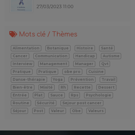
27/03/2023 11:00
Mots clé / Thèmes
Alimentation
Botanique
Histoire
Santé
Cancer
Communication
Handicap
Autisme
Interview
Management
Manager
Qvt
Pratique
Pratique
obe pro
Cuisine
Danse-thérapie
Yoga
Prévention
Travail
Bien-être
Mixité
Rh
Recette
Dessert
Entrée
Plat
Sauce
Rps
Psychologie
Routine
Sécurité
Sejour post cancer
Séjour
Post
Valeur
Obe
Valeurs