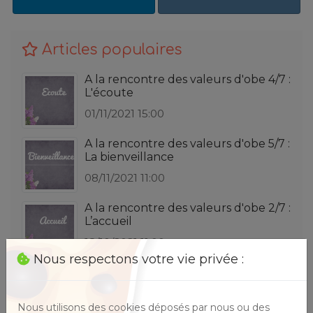
Articles populaires
A la rencontre des valeurs d'obe 4/7 :
L'écoute
01/11/2021 15:00
A la rencontre des valeurs d'obe 5/7 :
La bienveillance
08/11/2021 11:00
A la rencontre des valeurs d'obe 2/7 :
L’accueil
18/10/2021 11:00
Nous respectons votre vie privée :
A la rencontre des valeurs d'obe 3/7 :
Le respect
25/10/2021 11:00
Nous utilisons des cookies déposés par nous ou des