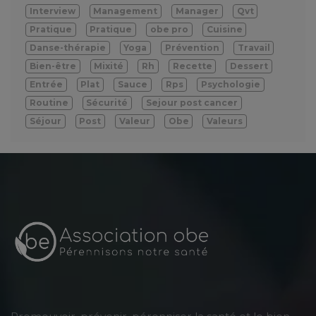
Interview
Management
Manager
Qvt
Pratique
Pratique
obe pro
Cuisine
Danse-thérapie
Yoga
Prévention
Travail
Bien-être
Mixité
Rh
Recette
Dessert
Entrée
Plat
Sauce
Rps
Psychologie
Routine
Sécurité
Sejour post cancer
Séjour
Post
Valeur
Obe
Valeurs