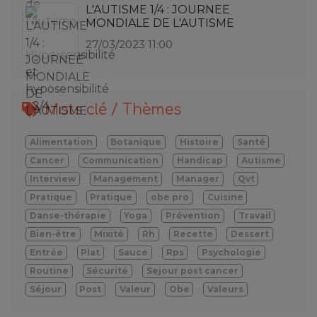
L'AUTISME 1/4 : JOURNEE
MONDIALE DE L'AUTISME
27/03/2023 11:00
Mots clé / Thèmes
Alimentation
Botanique
Histoire
Santé
Cancer
Communication
Handicap
Autisme
Interview
Management
Manager
Qvt
Pratique
Pratique
obe pro
Cuisine
Danse-thérapie
Yoga
Prévention
Travail
Bien-être
Mixité
Rh
Recette
Dessert
Entrée
Plat
Sauce
Rps
Psychologie
Routine
Sécurité
Sejour post cancer
Séjour
Post
Valeur
Obe
Valeurs