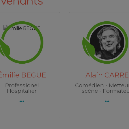
rvenants
Raphaël CHARVET
rine CHARLET
1 chemin du pressoir
55000 COMBLES-EN-
VERNON
BARROIS
écouvrez Karine
Découvrez Raphaël
rine CHARLET
Raphaël CHARVET
CHARLET
CHARVET
ch santé et bien
Cuisinier
être