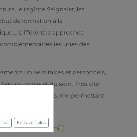
ture, le régime Seignalet, les
but de formation à la
que…. Différentes approches
r complémentaires les unes des
nements universitaires et personnels,
l’art, du corps et du soin. Très vite
 à ces interrogations, me permettant
liser
En savoir plus