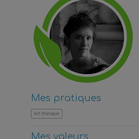
Mes pratiques
Art-thérapie
Mes valeurs