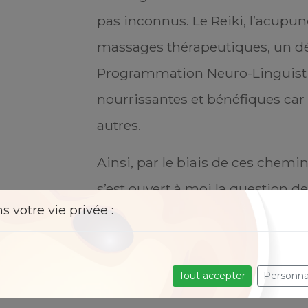
pas inconnus. Le Reiki, l’acupunc
massages thérapeutiques, un dé
Programmation Neuro-Linguisti
nourrissantes et bénéfiques ca
autres.
Ainsi, par le biais de ces chemi
s’est ouvert à moi la question de 
 votre vie privée :
l’art thérapie est venu répondre
d’allier ces trois dimensions.
Tout accepter
Personna