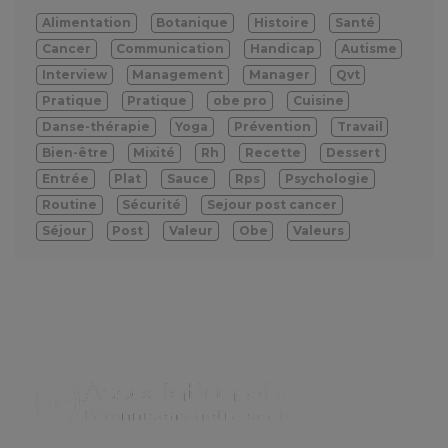
Alimentation
Botanique
Histoire
Santé
Cancer
Communication
Handicap
Autisme
Interview
Management
Manager
Qvt
Pratique
Pratique
obe pro
Cuisine
Danse-thérapie
Yoga
Prévention
Travail
Bien-être
Mixité
Rh
Recette
Dessert
Entrée
Plat
Sauce
Rps
Psychologie
Routine
Sécurité
Sejour post cancer
Séjour
Post
Valeur
Obe
Valeurs