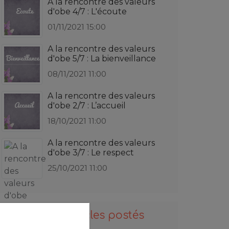
A la rencontre des valeurs
d'obe 4/7 : L'écoute
01/11/2021 15:00
A la rencontre des valeurs
d'obe 5/7 : La bienveillance
08/11/2021 11:00
A la rencontre des valeurs
d'obe 2/7 : L’accueil
18/10/2021 11:00
A la rencontre des valeurs
d'obe 3/7 : Le respect
25/10/2021 11:00
Derniers articles postés