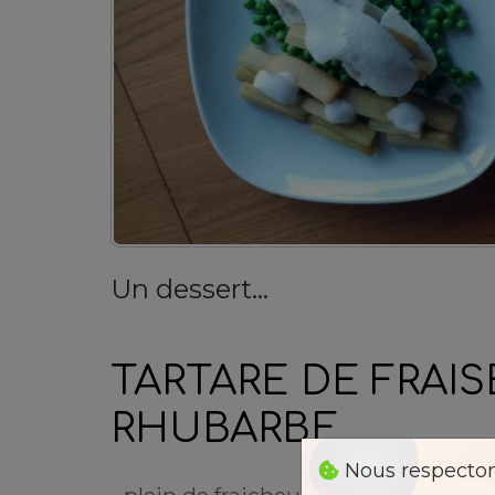
Un dessert...
TARTARE DE FRAIS
RHUBARBE
Nous respectons
...plein de fraicheur et de douceur a