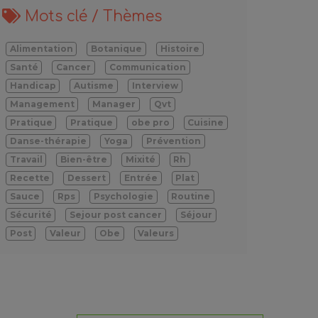
Mots clé / Thèmes
Alimentation
Botanique
Histoire
Santé
Cancer
Communication
Handicap
Autisme
Interview
Management
Manager
Qvt
Pratique
Pratique
obe pro
Cuisine
Danse-thérapie
Yoga
Prévention
Travail
Bien-être
Mixité
Rh
Recette
Dessert
Entrée
Plat
Sauce
Rps
Psychologie
Routine
Sécurité
Sejour post cancer
Séjour
Post
Valeur
Obe
Valeurs