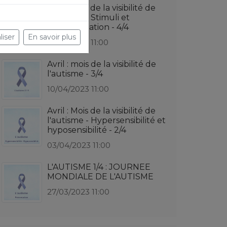
Avril : Mois de la visibilité de
l'autisme - Stimuli et
autorégulation - 4/4
liser
En savoir plus
17/04/2023 11:00
Avril : mois de la visibilité de
l'autisme - 3/4
10/04/2023 11:00
Avril : Mois de la visibilité de
l'autisme - Hypersensibilité et
hyposensibilité - 2/4
03/04/2023 11:00
L'AUTISME 1/4 : JOURNEE
MONDIALE DE L'AUTISME
27/03/2023 11:00