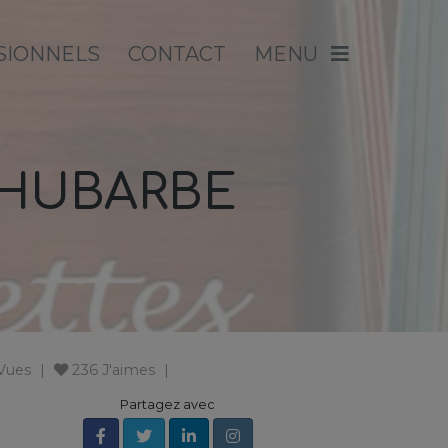
SIONNELS
CONTACT
MENU
 RHUBARBE
 Vues
236
J'aimes
Partagez avec