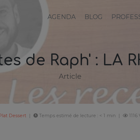
AGENDA
BLOG
PROFES
ttes de Raph' : LA
Article
Plat
Dessert
Temps estimé de lecture : < 1 min
1116