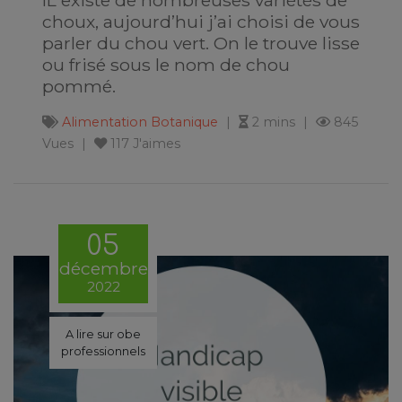
IL existe de nombreuses variétés de
choux, aujourd’hui j’ai choisi de vous
parler du chou vert. On le trouve lisse
ou frisé sous le nom de chou
pommé.
Alimentation
Botanique
2 mins
845
Vues
117 J'aimes
05
décembre
2022
A lire sur obe
professionnels