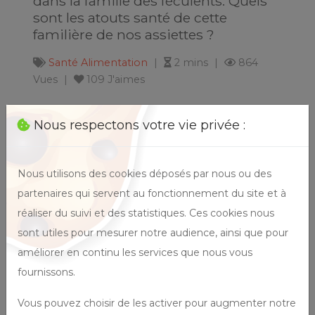
dans la famille des féculents. Quels
sont les atouts santé de cette
familière de nos assiettes ?
Santé
Alimentation
2 mins
864
Vues
109 J'aimes
Nous respectons votre vie privée :
21
Nous utilisons des cookies déposés par nous ou des
novembre
2022
partenaires qui servent au fonctionnement du site et à
réaliser du suivi et des statistiques. Ces cookies nous
A lire sur obe
sont utiles pour mesurer notre audience, ainsi que pour
professionnels
améliorer en continu les services que nous vous
fournissons.
Vous pouvez choisir de les activer pour augmenter notre