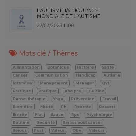
L'AUTISME 1/4 : JOURNEE
MONDIALE DE L'AUTISME
27/03/2023 11:00
Mots clé / Thèmes
Alimentation
Botanique
Histoire
Santé
Cancer
Communication
Handicap
Autisme
Interview
Management
Manager
Qvt
Pratique
Pratique
obe pro
Cuisine
Danse-thérapie
Yoga
Prévention
Travail
Bien-être
Mixité
Rh
Recette
Dessert
Entrée
Plat
Sauce
Rps
Psychologie
Routine
Sécurité
Sejour post cancer
Séjour
Post
Valeur
Obe
Valeurs