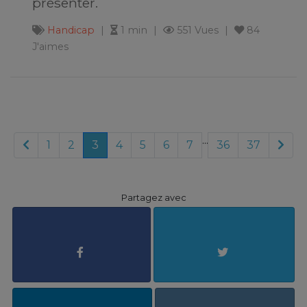
présenter.
Handicap
1 min
551 Vues
84
J'aimes
...
1
2
3
4
5
6
7
36
37
Partagez avec